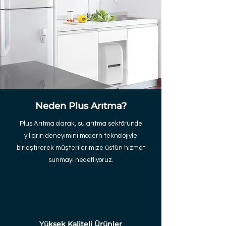
Neden Plus Arıtma?
Plus Arıtma olarak, su arıtma sektöründe
yılların deneyimini modern teknolojiyle
birleştirerek müşterilerimize üstün hizmet
sunmayı hedefliyoruz.
Yüksek Kaliteli Ürünler