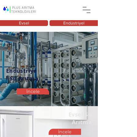
Evsel
Endüstriyel
Endüstriye
l Su Arıtma
İncele
Evsel Su
Arıtma
İncele