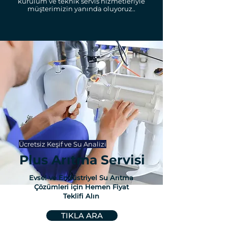
kurulum ve teknik servis hizmetleriyle
müşterimizin yanında oluyoruz..
Ücretsiz Keşif ve Su Analizi
Plus Arıtma Servisi
Evsel ve Endüstriyel Su Arıtma
Çözümleri için Hemen Fiyat
Teklifi Alın
TIKLA ARA