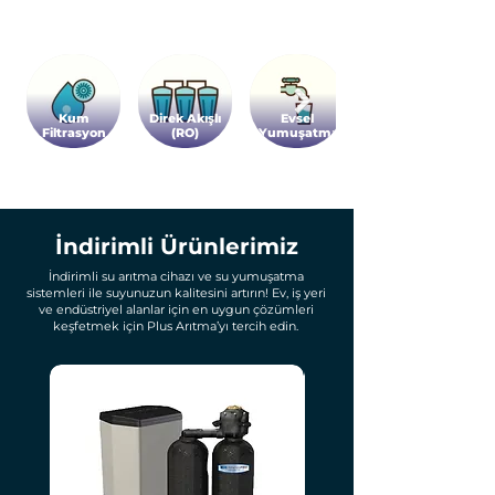
Kum
Direk Akışlı
Evsel
Filtrasyon
(RO)
Yumuşatma
İndirimli Ürünlerimiz
İndirimli su arıtma cihazı ve su yumuşatma
sistemleri ile suyunuzun kalitesini artırın! Ev, iş yeri
ve endüstriyel alanlar için en uygun çözümleri
keşfetmek için Plus Arıtma’yı tercih edin.