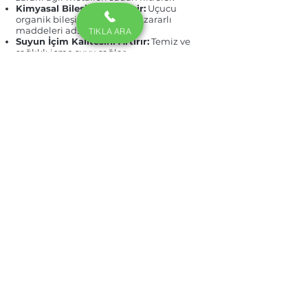
Kimyasal Bileşikleri Giderir:
Uçucu
organik bileşikler (VOC) gibi zararlı
maddeleri adsorbe eder.
TIKLA ARA
Suyun İçim Kalitesini Artırır:
Temiz ve
sağlıklı içme suyu sağlar.
Çevre Dostu:
Doğal ve sürdürülebilir bir
filtrasyon yöntemidir.
Ürünler
Endüstriyel Su Arıtma
Evsel Su Arıtma
Ters Ozmos Sistemler
Su Yumuşatma
Kurumsal
Hizmetlerimiz