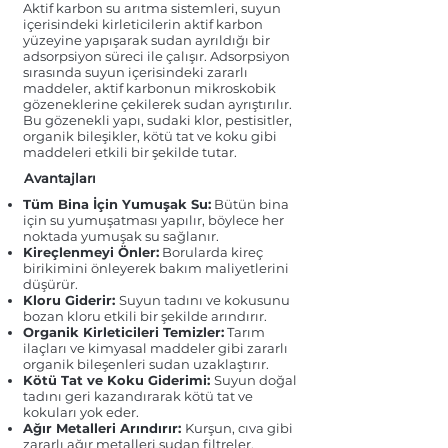
Aktif karbon su arıtma sistemleri, suyun
içerisindeki kirleticilerin aktif karbon
yüzeyine yapışarak sudan ayrıldığı bir
adsorpsiyon süreci ile çalışır. Adsorpsiyon
sırasında suyun içerisindeki zararlı
maddeler, aktif karbonun mikroskobik
gözeneklerine çekilerek sudan ayrıştırılır.
Bu gözenekli yapı, sudaki klor, pestisitler,
organik bileşikler, kötü tat ve koku gibi
maddeleri etkili bir şekilde tutar.
Avantajları
Tüm Bina İçin Yumuşak Su:
Bütün bina
için su yumuşatması yapılır, böylece her
noktada yumuşak su sağlanır.
Kireçlenmeyi Önler:
Borularda kireç
birikimini önleyerek bakım maliyetlerini
düşürür.
Kloru Giderir:
Suyun tadını ve kokusunu
bozan kloru etkili bir şekilde arındırır.
Organik Kirleticileri Temizler:
Tarım
ilaçları ve kimyasal maddeler gibi zararlı
organik bileşenleri sudan uzaklaştırır.
Kötü Tat ve Koku Giderimi:
Suyun doğal
tadını geri kazandırarak kötü tat ve
kokuları yok eder.
Ağır Metalleri Arındırır:
Kurşun, cıva gibi
zararlı ağır metalleri sudan filtreler.