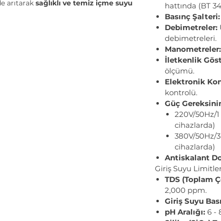
lde arıtarak
sağlıklı ve temiz içme suyu
hattında (BT 34
k işletmeler
için uygun fiyatlı, yüksek
Basınç Şalteri:
Kapsamlı filtreleme teknolojisi
, hem
Debimetreler:
ilerin giderilmesine olanak tanır.
debimetreleri.
Manometreler:
eknolojisi
– Su kaynaklarındaki
tuz,
İletkenlik Gös
üsler ve kimyasal maddeler
gibi zararlı
ölçümü.
r.
Elektronik Kon
stu fiyatı
, kaliteli su arıtma çözümünü
kontrolü.
Güç Gereksinim
–
Basit kurulum
ve kullanıcı dostu
220V/50Hz/1 f
unar.
cihazlarda)
sek kalite membranlar
ve
gelişmiş
380V/50Hz/3 
reli performans sağlar.
cihazlarda)
v ve küçük işletmeler için ideal boyut
Antiskalant Do
ullanıma uygundur.
Giriş Suyu Limitler
imli su kullanımı
ile enerji tüketimi
TDS (Toplam Ç
2,000 ppm.
 yemek pişirme, içecekler ve diğer
Giriş Suyu Bası
pH Aralığı:
6 - 
restoranlar ve ofislerde içme suyu