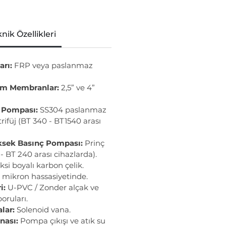
nik Özellikleri
arı:
FRP veya paslanmaz
rım Membranlar:
2,5” ve 4”
 Pompası:
SS304 paslanmaz
trifüj (BT 340 - BT1540 arası
üksek Basınç Pompası:
Prinç
- BT 240 arası cihazlarda).
si boyalı karbon çelik.
 mikron hassasiyetinde.
i:
U-PVC / Zonder alçak ve
oruları.
lar:
Solenoid vana.
nası:
Pompa çıkışı ve atık su