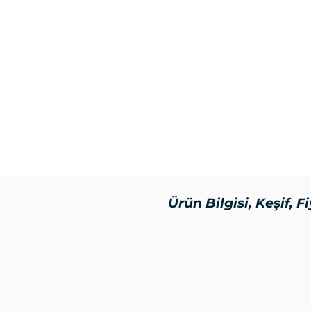
ihtiyacını karşılar.
Su şişeleme işletmeleri
: Ar
seçenek.
Budget Serisi Ters Ozmos Filt
temini için ideal, düşük bütçel
tercihtir.
Mükemmel filtreleme
suyunuzu arıtarak sağlıklı bir
Ürün Bilgisi, Keşif, Fi