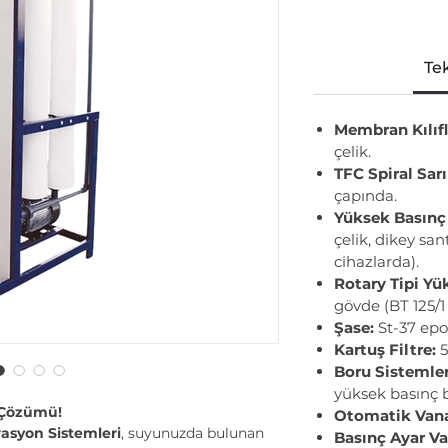
Tek
Membran Kılıfl
çelik.
TFC Spiral Sa
çapında.
Yüksek Basınç
çelik, dikey san
cihazlarda).
Rotary Tipi Y
gövde (BT 125/1 
Şase:
St-37 epok
Kartuş Filtre:
5
Boru Sistemler
yüksek basınç b
 Çözümü!
Otomatik Vana
rasyon Sistemleri
, suyunuzda bulunan
Basınç Ayar Va