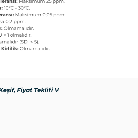
leransı:
Maksimum 25 ppm.
ı:
10ºC - 30ºC.
ransı:
Maksimum 0,05 ppm;
sa 0,2 ppm.
r:
Olmamalıdır.
< 1 olmalıdır.
alıdır (SDI < 5).
Kirlilik:
Olmamalıdır.