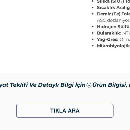
Silika (SiO₂) To
Sıcaklık Aralığ
ıtılmış su üretimi için mükemmel bir
Demir (Fe) Tole
ASC dozlanıyor
rasyon Sistemi
, sağlıklı içme suyu
Hidrojen Sülfü
i bir çözüm arayanlar için mükemmel bir
Bulanıklık:
NTU 
 kapasitesi
ve
ekonomik fiyatı ile
Yağ-Gres:
Olmam
 yaşam alanı oluşturun!
Mikrobiyolojik 
yat Teklifi Ve Detaylı Bilgi İçin
TIKLA ARA