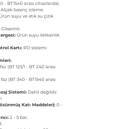
0 - BT1540 arası cihazlarda).
Alçak basınç izleme.
Ürün suyu ve atık su çizik
Gliserinli.
tergesi:
Ürün suyu iletkenlik
trol Kartı:
RO sistemi
leri:
az (BT 125/1 - BT 240 arası
faz (BT 340 - BT1540 arası
zaj Sistemi:
Dahil değildir.
i
özünmüş Katı Maddeler):
0 -
ncı:
2 - 5 bar.
8.