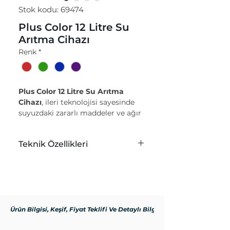
Stok kodu: 69474
Plus Color 12 Litre Su
Arıtma Cihazı
Renk
*
Plus Color 12 Litre Su Arıtma
Cihazı
, ileri teknolojisi sayesinde
suyuzdaki zararlı maddeler ve ağır
metalleri etkili bir şekilde filtreler,
temiz ve sağlıklı içme suyu sunar.
Teknik Özellikleri
Plus Inline Sediment Filtre
Neden Plus Color 12 Litre Su
Plus GAC Filtre
Arıtma Cihazı?
Plus CTO Filtre
✅
12 Litre Kapasite
– Günlük su
Plus Coconut Post Karbon
ihtiyacınızı karşılamak için ideal
Filtre
hacim.
Ürün Bilgisi, Keşif, Fiyat Teklifi Ve Detaylı Bilgi İçin
80 GPD Vontron Membran
✅
Ters Ozmos Filtrasyon